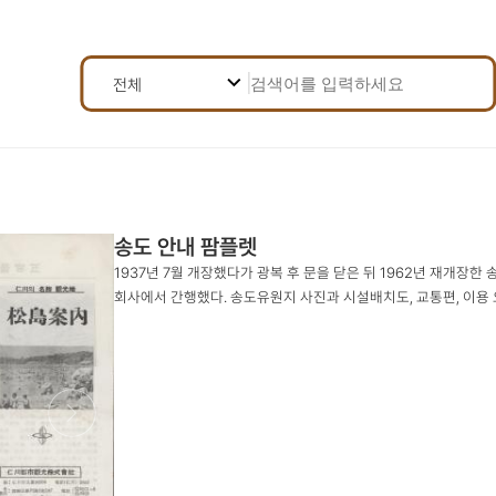
검
검
전체
색
어
색
선
전체
택
조
제목
건
내용
선
송도 안내 팜플렛
1937년 7월 개장했다가 광복 후 문을 닫은 뒤 1962년 재
택
등록번호
회사에서 간행했다. 송도유원지 사진과 시설배치도, 교통편, 이용
결과 내 재검색