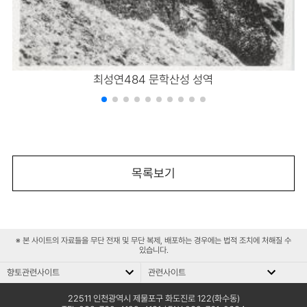
최성연484 문학산성 성역
목록보기
※ 본 사이트의 자료들을 무단 전재 및 무단 복제, 배포하는 경우에는 법적 조치에 처해질 수
있습니다.
향토관련사이트
관련사이트
향
관
향토관련사이트
관련사이트
토
련
문화재청
인천평생학습관
22511 인천광역시 제물포구 화도진로 122(화수동)