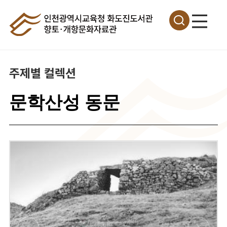
주제별 컬렉션
문학산성 동문
이
미
지
확
대