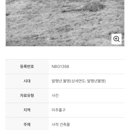
등록번호
NBG1368
시대
발행년 불명(상세연도: 발행년불명)
자료유형
사진
지역
미추홀구
주제
사적 건축물