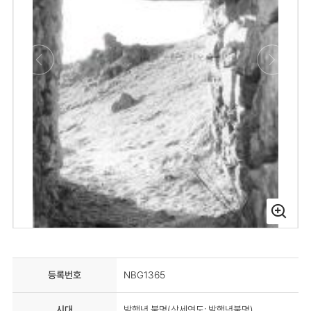
등록번호
NBG1365
시대
발행년 불명(상세연도: 발행년불명)