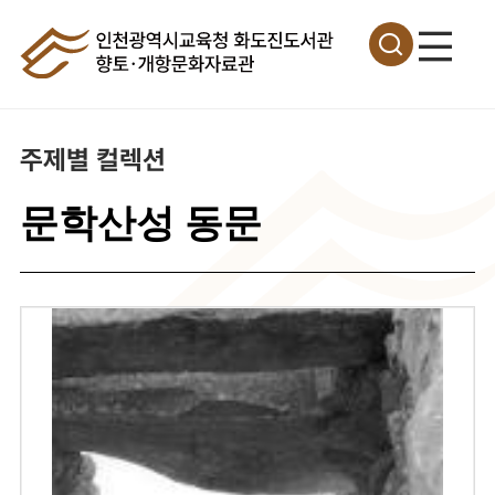
주제별 컬렉션
문학산성 동문
이
미
지
확
대