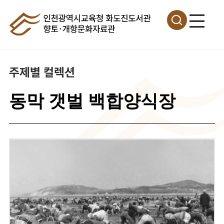
주제별 컬렉션
동막 갯벌 백합양식장
이
미
지
확
대