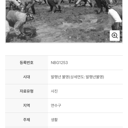
등록번호
NBG1253
시대
발행년 불명(상세연도: 발행년불명)
자료유형
사진
지역
연수구
주제
생활