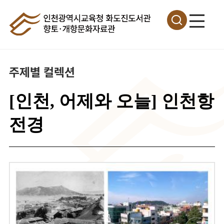
주제별 컬렉션
[인천, 어제와 오늘] 인천항
전경
이
미
지
확
대