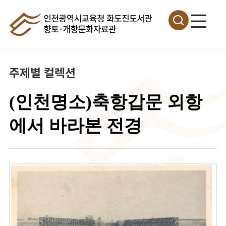
주제별 컬렉션
(인천명소)축항갑문 외항
에서 바라본 전경
이
미
지
확
대