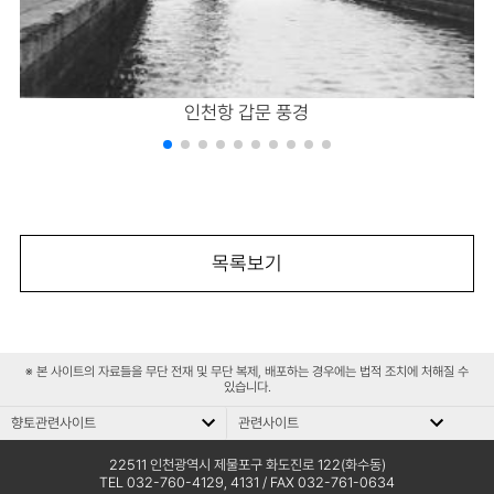
인천항 갑문 풍경
목록보기
※ 본 사이트의 자료들을 무단 전재 및 무단 복제, 배포하는 경우에는 법적 조치에 처해질 수
있습니다.
향토관련사이트
관련사이트
향
관
향토관련사이트
관련사이트
토
련
문화재청
인천평생학습관
22511 인천광역시 제물포구 화도진로 122(화수동)
TEL 032-760-4129, 4131
/ FAX 032-761-0634
관
사