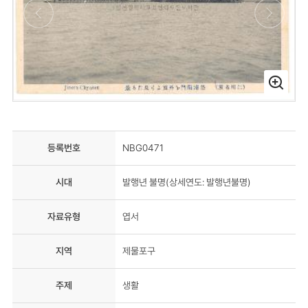
등록번호
NBG0471
시대
발행년 불명(상세연도: 발행년불명)
자료유형
엽서
지역
제물포구
주제
생활