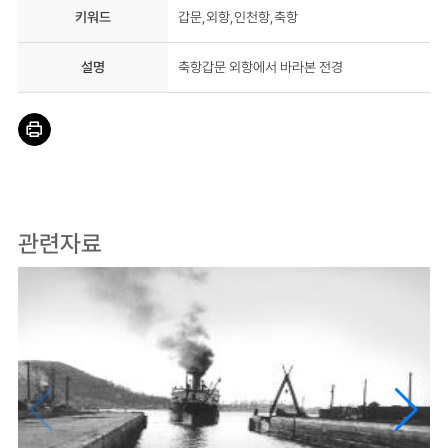
키워드
갑문,외항,인천항,축항
설명
축항갑문 외항에서 바라본 전경
관련자료