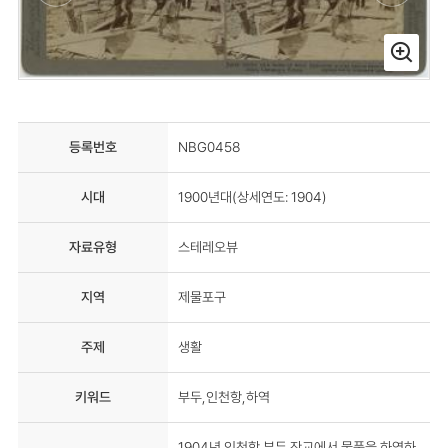
등록번호
NBG0458
시대
1900년대(상세연도: 1904)
자료유형
스테레오뷰
지역
제물포구
주제
생활
키워드
부두,인천항,하역
1904년 인천항 부두 잔교에서 물품을 하역하