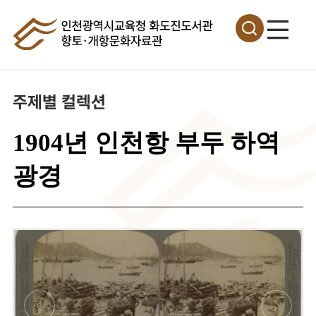
주제별 컬렉션
1904년 인천항 부두 하역
광경
이
미
지
확
대