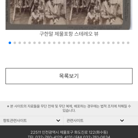
구한말 제물포항 스테레오 뷰
목록보기
※ 본 사이트의 자료들을 무단 전재 및 무단 복제, 배포하는 경우에는 법적 조치에 처해질 수
있습니다.
향토관련사이트
관련사이트
향
관
향토관련사이트
관련사이트
토
련
문화재청
인천평생학습관
22511 인천광역시 제물포구 화도진로 122(화수동)
TEL 032-760-4129, 4131
/ FAX 032-761-0634