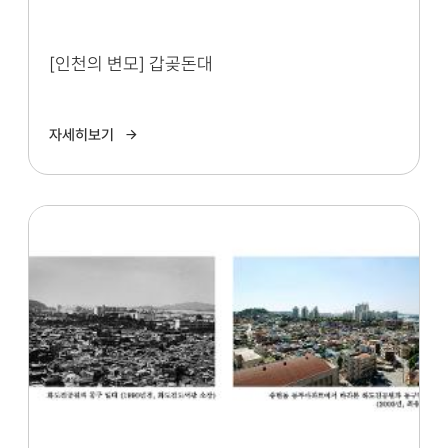
[인천의 변모] 갑곶돈대
자세히보기