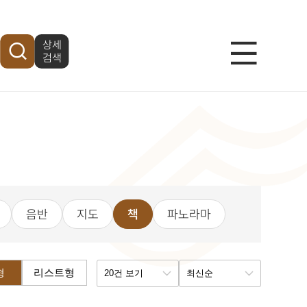
상세
메
검색
뉴
열
기
음반
지도
책
파노라마
형
리스트형