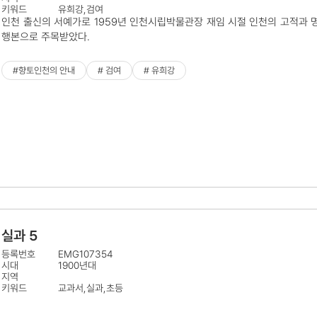
키워드
유희강,검여
인천 출신의 서예가로 1959년 인천시립박물관장 재임 시절 인천의 고적과 명
행본으로 주목받았다.
#향토인천의 안내
# 검여
# 유희강
실과 5
등록번호
EMG107354
시대
1900년대
지역
키워드
교과서,실과,초등