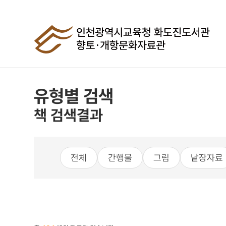
유형별 검색
책 검색결과
전체
간행물
그림
낱장자료