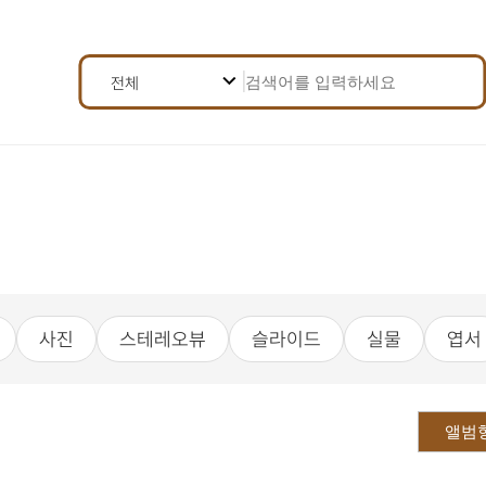
검
검
전체
색
어
색
선
전체
택
조
제목
건
내용
선
택
등록번호
결과 내 재검색
사진
스테레오뷰
슬라이드
실물
엽서
앨범