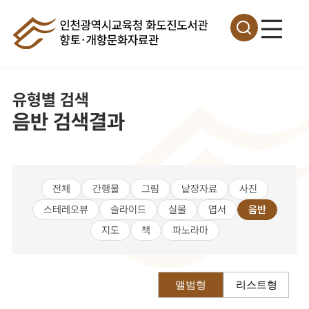
유형별 검색
음반 검색결과
전체
간행물
그림
낱장자료
사진
스테레오뷰
슬라이드
실물
엽서
음반
지도
책
파노라마
앨범형
리스트형