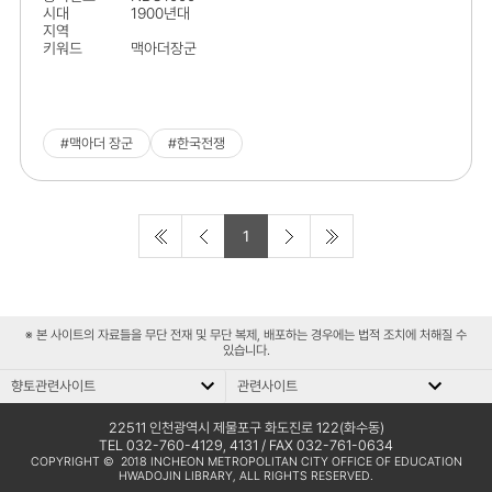
않는다.
시대
1900년대
지역
키워드
맥아더장군
#맥아더 장군
#한국전쟁
1
첫 페
이전 5
다음 5
마지막
이지로
페이지
페이지
페이지
로
로
로
※ 본 사이트의 자료들을 무단 전재 및 무단 복제, 배포하는 경우에는 법적 조치에 처해질 수
있습니다.
향토관련사이트
관련사이트
향
관
향토관련사이트
관련사이트
토
련
문화재청
인천평생학습관
22511 인천광역시 제물포구 화도진로 122(화수동)
TEL 032-760-4129, 4131
/ FAX 032-761-0634
관
사
COPYRIGHT © 2018 INCHEON METROPOLITAN CITY OFFICE OF EDUCATION
남구학산문화원
국회도서관
HWADOJIN LIBRARY, ALL RIGHTS RESERVED.
련
이