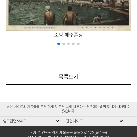
조탕 해수풀장
목록보기
※ 본 사이트의 자료들을 무단 전재 및 무단 복제, 배포하는 경우에는 법적 조치에 처해질 수
있습니다.
향토관련사이트
관련사이트
향
관
향토관련사이트
관련사이트
토
련
문화재청
인천평생학습관
22511 인천광역시 제물포구 화도진로 122(화수동)