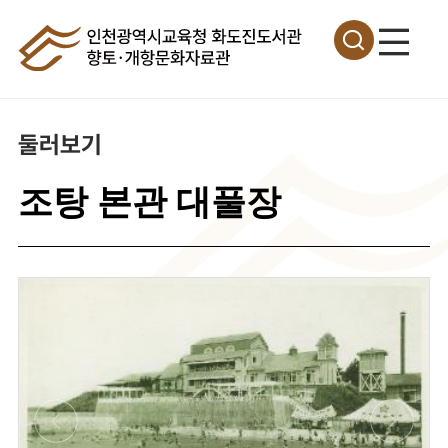
둘러보기
조탕 본관 대풀장
이
미
지
확
대