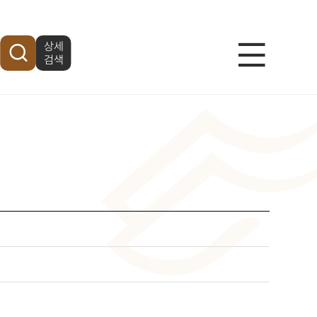
상세
메
검색
뉴
열
기