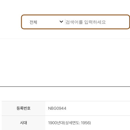
검
검
전체
색
어
색
선
전체
택
조
제목
건
내용
선
택
등록번호
결과 내 재검색
등록번호
NBG0944
시대
1900년대(상세연도: 1956)