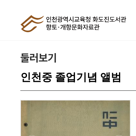
둘러보기
인천중 졸업기념 앨범
이
미
지
확
대