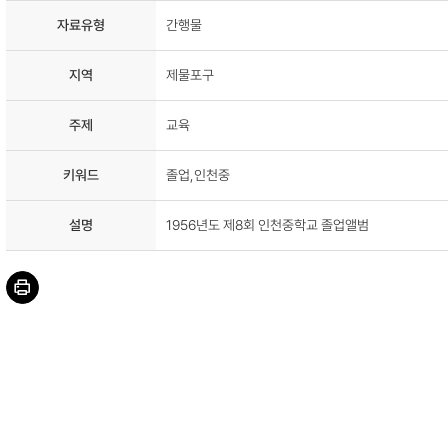
자료유형
간행물
지역
제물포구
주제
교육
키워드
졸업,인천중
설명
1956년도 제8회 인천중학교 졸업앨범