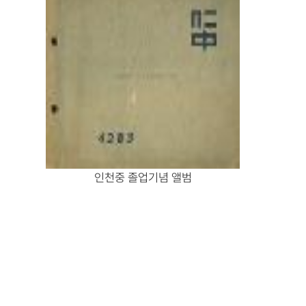
인천중 졸업기념 앨범