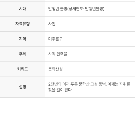
시대
발행년 불명(상세연도: 발행년불명)
자료유형
사진
지역
미추홀구
주제
사적 건축물
키워드
문학산성
2천년의 이끼 푸른 문학산 고성 동벽. 이제는 자취를
설명
찾을 길이 없다.